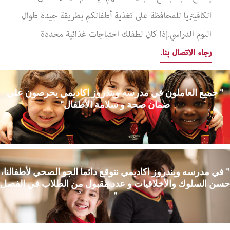
الكافيتريا للمحافظة على تغذية أطفالكم بطريقة جيدة طوال
اليوم الدراسي.إذا كان لطفلك احتياجات غذائية محددة –
رجاء الاتصال بنا
.
" جميع العاملون في مدرسه ويندروز اكاديمي يحرصون علي
ضمان صحة و سلامة الأطفال"
" في مدرسه ويندروز اكاديمي نتوقع دائما الجو الصحي لأطفالنا،
حسن السلوك والأخلاقيات و عدد مقبول من الطلاب في الفصل
"