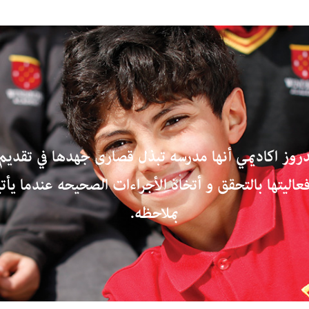
دروز اكاديمي أنها مدرسه تبذل قصارى جهدها في تقديم
عاليتها بالتحقق و أتخاذ الأجراءات الصحيحه عندما يأتي
بملاحظه.