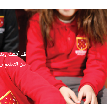
قد أثبتت وين
من التعليم وف