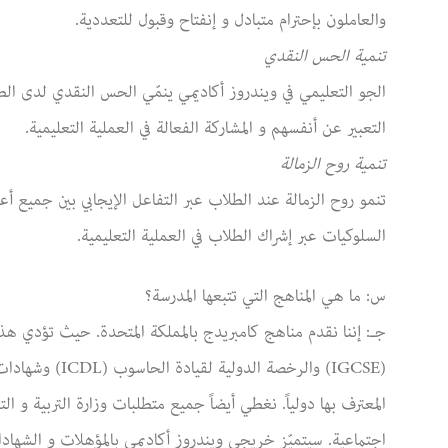
والعاملون بإحترام متبادل و إنفتاح وقبول للتعددية.
تنمية الحس النقدي
الجو التعليمي في ويندروز أكاديمي ينمّي الحس النقدي لدى ا
التعبير عن أنفسهم و المشاركة الفعالة في العملية التعليمية.
تنمية روح الزمالة
تنمو روح الزمالة عند الطلاب عبر التفاعل الإيجابي بين جميع أع
السلوكيات عبر إشراك الطلاب في العملية التعليمية.
س: ما هي المناهج التي تتبعها المدرسة؟
جـ: إننا نقدم مناهج كامبريدج بالمملكة المتحدة. حيث تؤدي هذه ا
(IGCSE) والرخصة 
المعترف بها دولياً. نغطي أيضاً جميع متطلبات وزارة التربية و ا
اجتماعية. سيتميّز خريجي ويندروز أكاديمي بالمؤهلات و الشهاد