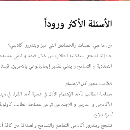
لأكثر وروداً
الكافيتريا
الأسئلة الأكثر وروداً
 الإضافية
باص المدرسة
س: ما هي الصفات والخصائص التي تميز ويندروز أكاديمي؟
تكنولوجيا المعلومات
جـ: إننا نشجع إستقلالية الطلاب من خلال قيمنا و ننمّي عندهم
التعدّدية و التسامح و ينمّي تقدير إيجابيالوعي بالآخرين. قيمنا
المنشآت الرياضية
الطالب محور كل الإهتمام
مصلحة الطالب تأخذ الإهتمام الأول في عملية أخذ القرار في ويند
الأكاديمي و المدرسي و الإجتماعي تراعي مصلحة الطالب كأولوية 
أسرة دولية
تشجع ويندروز أكاديمي التفاهم والتسامح والصداقة بين كافة أعضا