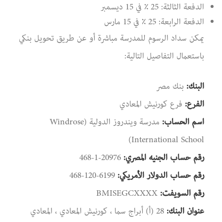
الدفعة الثالثة: 25 ٪ في 15 ديسمبر
الدفعة الرابعة: 25 ٪ في 15 مارس
يمكن سداد الرسوم للمدرسة مباشرة أو عن طريق تحويل بنكي
باستعمال التفاصيل التالية:
البنك:
بنك مصر
الفرع:
فرع كورنيش المعادي
اسم الحساب:
مدرسة ويندروز الدولية (Windrose
International School)
رقم حساب الجنيه المصري:
468-1-20976
رقم حساب الدولار الأمريكي:
468-120-6199
رقم السويفت:
BMISEGCXXXX
عنوان البنك:
28 (أ) أبراج سما ، كورنيش المعادي ، المعادي