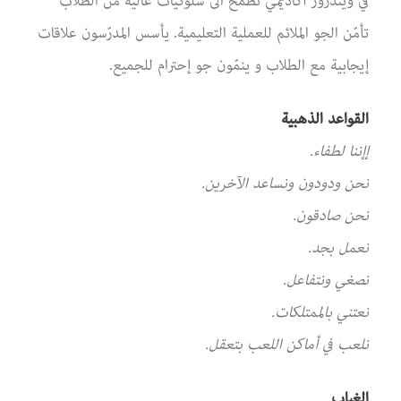
في ويندروز أكاديمي نطمح الى سلوكيات عالية من الطلاب
تأمّن الجو الملائم للعملية التعليمية. يأسس المدرّسون علاقات
إيجابية مع الطلاب و ينمّون جو إحترام للجميع.
القواعد الذهبية
إإننا لطفاء.
نحن ودودون ونساعد الآخرين.
نحن صادقون.
نعمل بجد.
نصغي ونتفاعل.
نعتني بالممتلكات.
نلعب في أماكن اللعب بتعقل.
الغياب