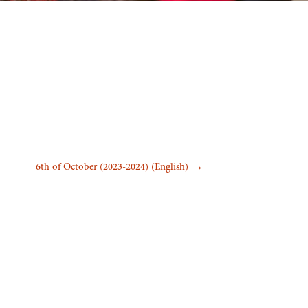
الشراكات والانتماءات
الأسئلة ا
الجوائز والنجاحات
النشاطات
صفّح
(English) 6th of October (2023-2024)
→
لمقالات